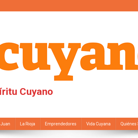
íritu Cuyano
 Juan
La Rioja
Emprendedores
Vida Cuyana
Quiénes