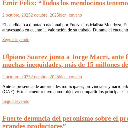
Emir Félix: “Todos los mendocinos tenemos
2 octubre, 2025
2 octubre, 2025
bien_cuyano
El candidato a diputado nacional por Fuerza Justicialista Mendoza, Em
atravesando en cuanto la valoración de su trabajo. Durante el encuentr
Seguir leyendo
Ulpiano Suarez junto a Jorge Macri, ante f
muchas inequidades, más de 15 millones de
2 octubre, 2025
2 octubre, 2025
bien_cuyano
Ante la presencia de autoridades municipales, provinciales y naciona
(CAF). Este encuentro tuvo como objetivo compartir los principales ha
Seguir leyendo
Fuerte denuncia del peronismo sobre el pr
grandes productores”