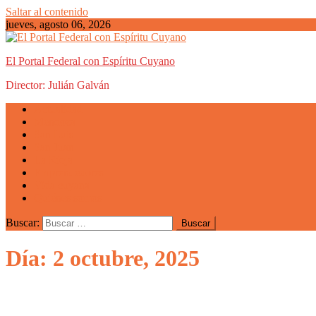
Saltar al contenido
jueves, agosto 06, 2026
El Portal Federal con Espíritu Cuyano
Director: Julián Galván
Actualidad
Mendoza
San Luis
San Juan
La Rioja
Emprendedores
Vida cuyana
Quiénes somos
Buscar:
Día: 2 octubre, 2025