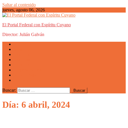
Saltar al contenido
jueves, agosto 06, 2026
El Portal Federal con Espíritu Cuyano
Director: Julián Galván
Actualidad
Mendoza
San Luis
San Juan
La Rioja
Emprendedores
Vida cuyana
Quiénes somos
Buscar:
Día: 6 abril, 2024