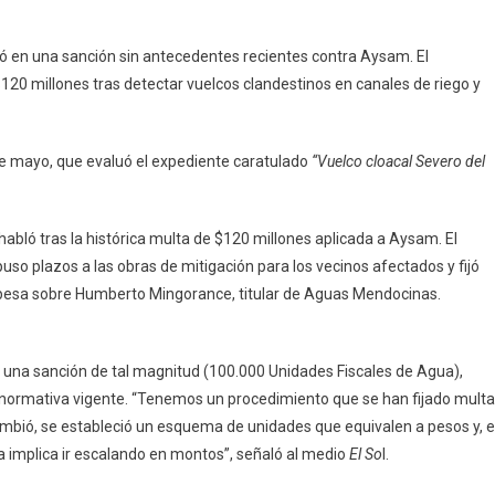
vó en una sanción sin antecedentes recientes contra Aysam. El
120 millones tras detectar vuelcos clandestinos en canales de riego y
de mayo, que evaluó el expediente caratulado
“Vuelco cloacal Severo del
 habló tras la histórica multa de $120 millones aplicada a Aysam. El
uso plazos a las obras de mitigación para los vecinos afectados y fijó
 pesa sobre Humberto Mingorance, titular de Aguas Mendocinas.
ar una sanción de tal magnitud (100.000 Unidades Fiscales de Agua),
a normativa vigente. “Tenemos un procedimiento que se han fijado mult
ambió, se estableció un esquema de unidades que equivalen a pesos y, 
a implica ir escalando en montos”, señaló al medio
El So
l.