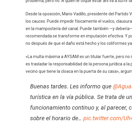
problema, pero no. A quien le toque estar ahí va a sufrir
Desde la oposición, Mario Vadillo, presidente del Partido 
los cauces. Puede impedir físicamente el vuelco, clausurar
en la mampostería del canal. Puede también —y debería— a
recomendada se transforme en imputación efectiva. Y pue
no después de que el daño está hecho y los coliformes ya 
«La multa máxima a AYSAM es un titular fuerte, pero no 
es trasladar la responsabilidad de la persona jurídica a la
vecino que tiene la cloaca en la puerta de su casa», argum
Buenas tardes. Les informo que
@Agua
turística en la vía pública. Se trata de
funcionamiento continuo y, al parecer,
sobre el horario de…
pic.twitter.com/U