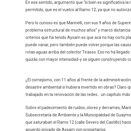
En ese sentido, argumentó que “si bien es significativa la
permitido, que es el vuelco al Ramo 12, ya que no autori
Pero lo curioso es que Marinelli, con sus 9 años de Supe
problema estructural de muchos años” y marcó distancia d
criterios que ha tenido Aysam es que acá no hay corto pla
puede variar, pero también puede volver porque las cau
rotas aguas arriba del colector Tirasso. Eso no ha llegado t
quizás con mayor intensidad-y se siguen construyendo c
¿El cornejismo, con 11 años al frente de la administració
desastre ambiental si hubiera invertido en obras? Claro q
trabajado en la renovación de las redes… un capítulo más
Sobre el padecimiento de ruidos, olores y derrames, Marin
Subsecretaría de Ambiente y la Municipalidad de Guaymallé
que saturaban el Ramo 12 (calle Severo del Castillo) hac
acuerdo privado de Aysam con propietarios.