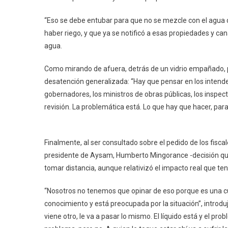
“Eso se debe entubar para que no se mezcle con el agua d
haber riego, y que ya se notificó a esas propiedades y ca
agua.
Como mirando de afuera, detrás de un vidrio empañado, par
desatención generalizada: “Hay que pensar en los inten
gobernadores, los ministros de obras públicas, los inspec
revisión. La problemática está. Lo que hay que hacer, para 
Finalmente, al ser consultado sobre el pedido de los fisc
presidente de Aysam, Humberto Mingorance -decisión que ho
tomar distancia, aunque relativizó el impacto real que ten
“Nosotros no tenemos que opinar de eso porque es una cues
conocimiento y está preocupada por la situación”, introdu
viene otro, le va a pasar lo mismo. El líquido está y el pr