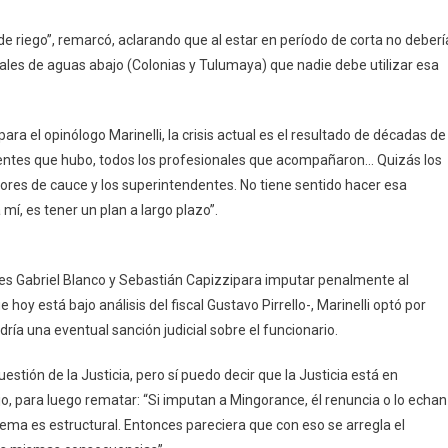
e riego”, remarcó, aclarando que al estar en período de corta no deberí
nales de aguas abajo (Colonias y Tulumaya) que nadie debe utilizar esa
a el opinólogo Marinelli, la crisis actual es el resultado de décadas de
dentes que hubo, todos los profesionales que acompañaron… Quizás los
tores de cauce y los superintendentes. No tiene sentido hacer esa
mí, es tener un plan a largo plazo”.
ales Gabriel Blanco y Sebastián Capizzipara imputar penalmente al
y está bajo análisis del fiscal Gustavo Pirrello-, Marinelli optó por
dría una eventual sanción judicial sobre el funcionario.
tión de la Justicia, pero sí puedo decir que la Justicia está en
jo, para luego rematar: “Si imputan a Mingorance, él renuncia o lo echan
oblema es estructural. Entonces pareciera que con eso se arregla el