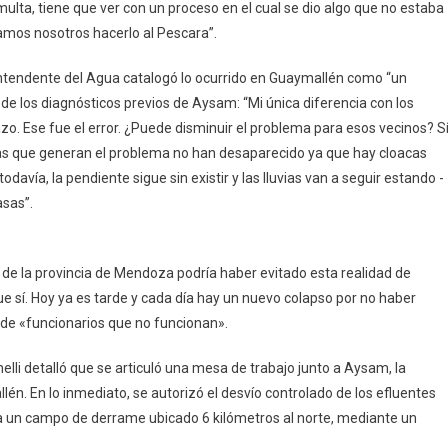
 multa, tiene que ver con un proceso en el cual se dio algo que no estaba
zamos nosotros hacerlo al Pescara”.
rintendente del Agua catalogó lo ocurrido en Guaymallén como “un
e los diagnósticos previos de Aysam: “Mi única diferencia con los
zo. Ese fue el error. ¿Puede disminuir el problema para esos vecinos? Sí
sas que generan el problema no han desaparecido ya que hay cloacas
odavía, la pendiente sigue sin existir y las lluvias van a seguir estando -
asas”.
n de la provincia de Mendoza podría haber evitado esta realidad de
ue sí. Hoy ya es tarde y cada día hay un nuevo colapso por no haber
 de «funcionarios que no funcionan».
elli detalló que se articuló una mesa de trabajo junto a Aysam, la
n. En lo inmediato, se autorizó el desvío controlado de los efluentes
ia un campo de derrame ubicado 6 kilómetros al norte, mediante un