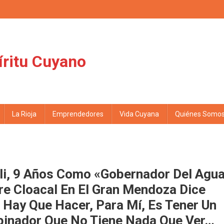
íritu Cuyano
La Rioja
Emprendedores
Vida Cuyana
Quiénes Somo
lli, 9 Años Como «gobernador Del Agu
re Cloacal En El Gran Mendoza Dice
 Hay Que Hacer, Para Mí, Es Tener Un
pinador Que No Tiene Nada Que Ver…