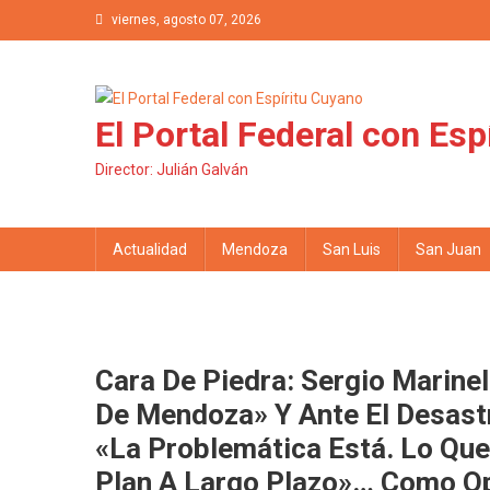
Saltar al contenido
viernes, agosto 07, 2026
El Portal Federal con Esp
Director: Julián Galván
Actualidad
Mendoza
San Luis
San Juan
Cara De Piedra: Sergio Marine
De Mendoza» Y Ante El Desast
«La Problemática Está. Lo Que
Plan A Largo Plazo»… Como O