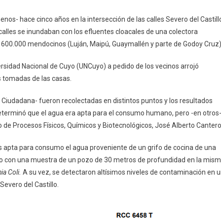
s- hace cinco años en la intersección de las calles Severo del Castill
calles se inundaban con los efluentes cloacales de una colectora
de 600.000 mendocinos (Luján, Maipú, Guaymallén y parte de Godoy Cruz)
ersidad Nacional de Cuyo (UNCuyo) a pedido de los vecinos arrojó
 tomadas de las casas.
a Ciudadana- fueron recolectadas en distintos puntos y los resultados
determinó que el agua era apta para el consumo humano, pero -en otros
ituto de Procesos Físicos, Químicos y Biotecnológicos, José Alberto Cantero
s apta para consumo el agua proveniente de un grifo de cocina de una
ismo con una muestra de un pozo de 30 metros de profundidad en la mis
ia Coli.
A su vez, se detectaron altísimos niveles de contaminación en 
Severo del Castillo.