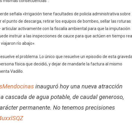
 las mismas consecuencias”.
Verde señala «Irrigación tiene facultades de policía administrativa sobre
 el punto de descarga, retirar los equipos de bombeo, sellar las roturas
rticular activamente con la fiscalía ambiental para que la imputación
de instruir a las inspecciones de cauce para que actúen en tiempo rea
viajaron río abajo».
resuelve el problema. Lo único que resuelve un episodio de esta graved
 persona física que decidió, y dejar de mandarle la factura al mismo
enta Vadillo.
sMendocinas
inauguró hoy una nueva atracción
 una cascada de agua potable, de caudal generoso,
 carácter permanente. No tenemos precisiones
h4uxxlSQZ