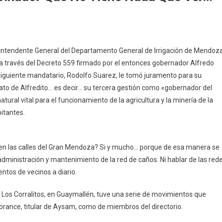
erintendente General del Departamento General de Irrigación de Mendoza
7 a través del Decreto 559 firmado por el entonces gobernador Alfredo
 siguiente mandatario, Rodolfo Suarez, le tomó juramento para su
to de Alfredito… es decir… su tercera gestión como «gobernador del
tural vital para el funcionamiento de la agricultura y la minería de la
bitantes.
 en las calles del Gran Mendoza? Si y mucho… porque de esa manera se
administración y mantenimiento de la red de caños. Ni hablar de las red
ntos de vecinos a diario.
n Los Corralitos, en Guaymallén, tuve una serie de movimientos que
orance, titular de Aysam, como de miembros del directorio.