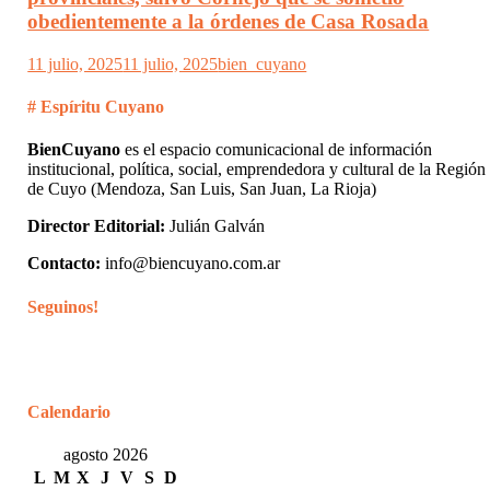
obedientemente a la órdenes de Casa Rosada
11 julio, 2025
11 julio, 2025
bien_cuyano
# Espíritu Cuyano
BienCuyano
es el espacio comunicacional de información
institucional, política, social, emprendedora y cultural de la Región
de Cuyo (Mendoza, San Luis, San Juan, La Rioja)
Director Editorial:
Julián Galván
Contacto:
info@biencuyano.com.ar
Seguinos!
Calendario
agosto 2026
L
M
X
J
V
S
D