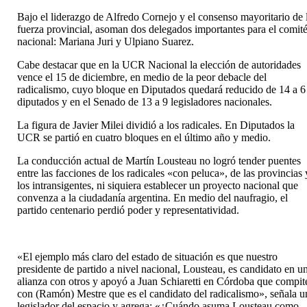
Bajo el liderazgo de Alfredo Cornejo y el consenso mayoritario de 
fuerza provincial, asoman dos delegados importantes para el comit
nacional: Mariana Juri y Ulpiano Suarez.
Cabe destacar que en la UCR Nacional la elección de autoridades
vence el 15 de diciembre, en medio de la peor debacle del
radicalismo, cuyo bloque en Diputados quedará reducido de 14 a 6
diputados y en el Senado de 13 a 9 legisladores nacionales.
La figura de Javier Milei dividió a los radicales. En Diputados la
UCR se partió en cuatro bloques en el último año y medio.
La conducción actual de Martín Lousteau no logró tender puentes
entre las facciones de los radicales «con peluca», de las provincias 
los intransigentes, ni siquiera establecer un proyecto nacional que
convenza a la ciudadanía argentina. En medio del naufragio, el
partido centenario perdió poder y representatividad.
«El ejemplo más claro del estado de situación es que nuestro
presidente de partido a nivel nacional, Lousteau, es candidato en u
alianza con otros y apoyó a Juan Schiaretti en Córdoba que compit
con (Ramón) Mestre que es el candidato del radicalismo», señala u
legislador del espacio y agrega: «¿Cuándo asuma Lousteau como