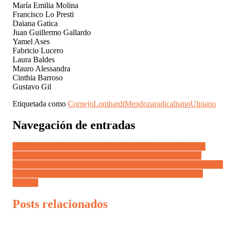
María Emilia Molina
Francisco Lo Presti
Daiana Gatica
Juan Guillermo Gallardo
Yamel Ases
Fabricio Lucero
Laura Baldes
Mauro Alessandra
Cinthia Barroso
Gustavo Gil
Etiquetada como
Cornejo
Lombardi
Mendoza
radicalismo
Ulpiano
Navegación de entradas
Vadillo advirtió un intento de flexibilizar la Ley de Glaciares:
“Minería sí, pero por sobre nuestras reservas de agua, NO!”
El análisis de Fabián Medina «Un gobierno nacional disfrazado de
Libertad, terminó dependiente y servil jugando en contra del
pueblo»
Posts relacionados