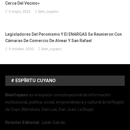
Cerca Del Vecino»
5 mayo, 2023
bien_cuyano
Legisladores Del Peronismo Y El ENARGAS Se Reunieron Con
Cámaras De Comercio De Alvear Y San Rafael
9 octubre, 2020
bien_cuyano
# ESPÍRITU CUYANO
BienCuyano
es el espacio comunicacional de información
institucional, política, social, emprendedora y cultural de la Región
de Cuyo (Mendoza, San Luis, San Juan, La Rioja)
Director Editorial:
Julián Galván