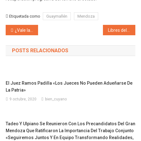
Etiquetada como
Guaymallén
Mendoza
Navegación de entradas
¿Vale la pena regalar poder a Buenos Aires y teñir Mendoza de violeta? Ni Orrego en San Juan, ni los cinco gobernadores que armaron un frente federal siguieron el camino de Cornejo de dejar los valores federales para arrastrarse ante la tarotista Karina Milei
Libres del Sur confluye con el Partido Verde de cara a octubre y conforman el Frente Verde
POSTS RELACIONADOS
El Juez Ramos Padilla «Los Jueces No Pueden Adueñarse De
La Patria»
9 octubre, 2020
bien_cuyano
Tadeo Y Ulpiano Se Reunieron Con Los Precandidatos Del Gran
Mendoza Que Ratificaron La Importancia Del Trabajo Conjunto
«Seguiremos Juntos Y En Equipo Transformando Realidades,