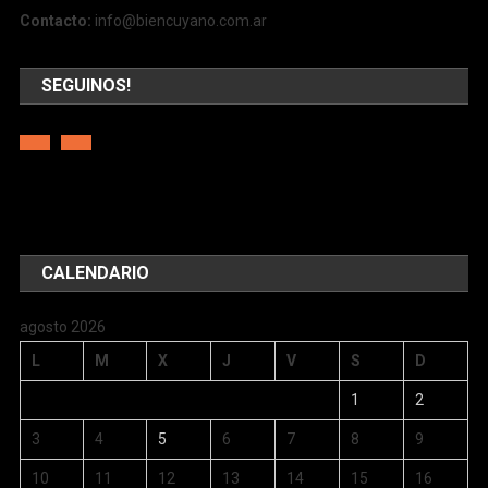
Contacto:
info@biencuyano.com.ar
SEGUINOS!
CALENDARIO
agosto 2026
L
M
X
J
V
S
D
1
2
3
4
5
6
7
8
9
10
11
12
13
14
15
16