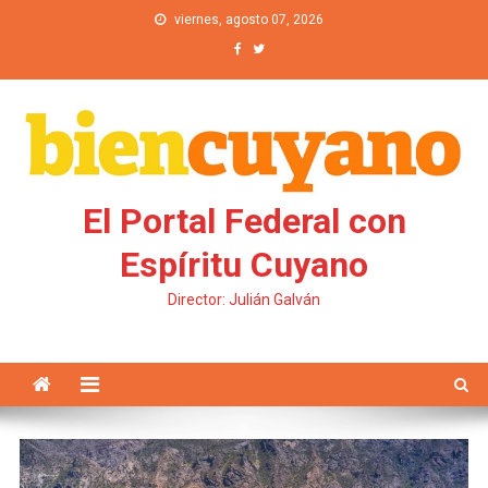
Saltar al contenido
viernes, agosto 07, 2026
El Portal Federal con
Espíritu Cuyano
Director: Julián Galván