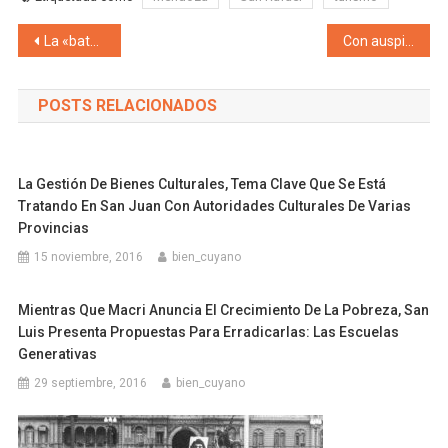
Navegación de entradas
La «batalla cultural» que libra Milei para estigmatizar la discapacidad: el Gobierno de Milei resucita la clasificación “Idiota”, “imbécil”, “débil mental” para humillarse en pedir una pensión por invalidez en Argentina
Con auspiciosas noticias de inversión de la firma Genneia que llevará mayor generación de trabajo y u$s400 millones a Mendoza, Cornejo y los empresarios inauguraron su primer parque solar en Malargüe
POSTS RELACIONADOS
La Gestión De Bienes Culturales, Tema Clave Que Se Está
Tratando En San Juan Con Autoridades Culturales De Varias
Provincias
15 noviembre, 2016
bien_cuyano
Mientras Que Macri Anuncia El Crecimiento De La Pobreza, San
Luis Presenta Propuestas Para Erradicarlas: Las Escuelas
Generativas
29 septiembre, 2016
bien_cuyano