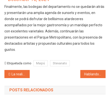
Finalmente, las bodegas del departamento no se quedarán atrás
y presentarán una amplia agenda de sunsets y eventos, en
donde se podrá disfrutar de bellísimos atardeceres
acompañados por la mejor gastronomía y un maridaje perfecto
con excelentes varietales. Además, continuarán las
presentaciones en el Parque Metropolitano, con la presencia de
destacados artistas y propuestas culturales para todos los
gustos.
Etiquetada como
Maipú
Stevanato
Navegación de entradas
La realidad le marca la cancha a El Relato de Milei: El 96% de los trabajadores del Estado que realizaron el examen de idoneidad lo aprobaron y ahora piden paso a planta
Hablando de Casta… Además de costosa seguridad personal y aviones privados, Cornejo gasta en 2 meses $60 millones para el mantenimiento de su residencia oficial
POSTS RELACIONADOS