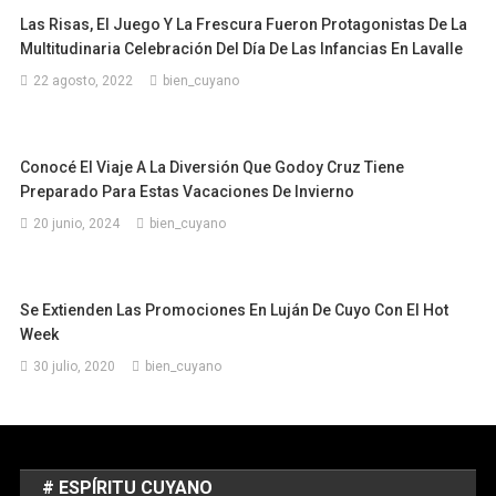
Las Risas, El Juego Y La Frescura Fueron Protagonistas De La
Multitudinaria Celebración Del Día De Las Infancias En Lavalle
22 agosto, 2022
bien_cuyano
Conocé El Viaje A La Diversión Que Godoy Cruz Tiene
Preparado Para Estas Vacaciones De Invierno
20 junio, 2024
bien_cuyano
Se Extienden Las Promociones En Luján De Cuyo Con El Hot
Week
30 julio, 2020
bien_cuyano
# ESPÍRITU CUYANO