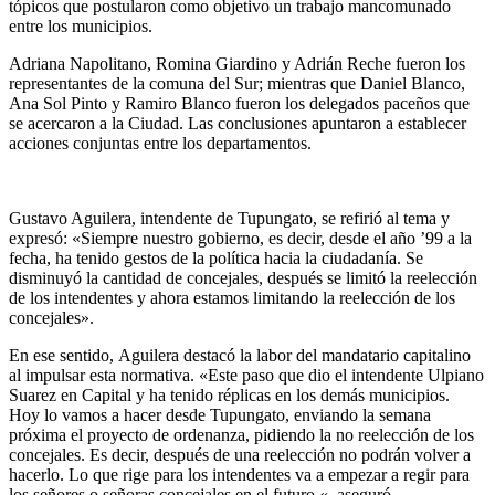
tópicos que postularon como objetivo un trabajo mancomunado
entre los municipios.
Adriana Napolitano, Romina Giardino y Adrián Reche fueron los
representantes de la comuna del Sur; mientras que Daniel Blanco,
Ana Sol Pinto y Ramiro Blanco fueron los delegados paceños que
se acercaron a la Ciudad. Las conclusiones apuntaron a establecer
acciones conjuntas entre los departamentos.
Gustavo Aguilera, intendente de Tupungato, se refirió al tema y
expresó: «Siempre nuestro gobierno, es decir, desde el año ’99 a la
fecha, ha tenido gestos de la política hacia la ciudadanía. Se
disminuyó la cantidad de concejales, después se limitó la reelección
de los intendentes y ahora estamos limitando la reelección de los
concejales».
En ese sentido, Aguilera destacó la labor del mandatario capitalino
al impulsar esta normativa. «Este paso que dio el intendente Ulpiano
Suarez en Capital y ha tenido réplicas en los demás municipios.
Hoy lo vamos a hacer desde Tupungato, enviando la semana
próxima el proyecto de ordenanza, pidiendo la no reelección de los
concejales. Es decir, después de una reelección no podrán volver a
hacerlo. Lo que rige para los intendentes va a empezar a regir para
los señores o señoras concejales en el futuro «, aseguró.