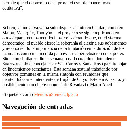
permite que el desarrollo de la provincia sea de manera más
equitativa”.
Si bien, la iniciativa ya ha sido dispuesta tanto en Ciudad, como en
Maipú, Malargüe, Tunuyán… el proyecto se sigue replicando en
otros departamentos mendocinos, considerando que, en el sistema
democrático, el pueblo ejerce la soberanía al elegir a sus gobernantes
y reconociendo la importancia de la limitación en la duración de los
mandatos como una medida para evitar la perpetuación en el poder.
Situación similar se dio la semana pasada cuando el intendente
Suarez recibió a concejales de San Carlos y Santa Rosa para trabajar
en lineamientos semejantes. Esta semana seguirá trabajando por
objetivos comunes en la misma sintonía con reuniones que
mantendrá con el intendente de Luján de Cuyo, Esteban Allasino, y
posiblemente con el jefe comunal de Rivadavia, Mario Abed.
Etiquetada como
Mendoza
Suarez
Ulpiano
Navegación de entradas
La explicación entrelíneas de la ley bases y el blanqueo Karina Milei
manejó una sociedad en Miami que compró cuatro departamentos