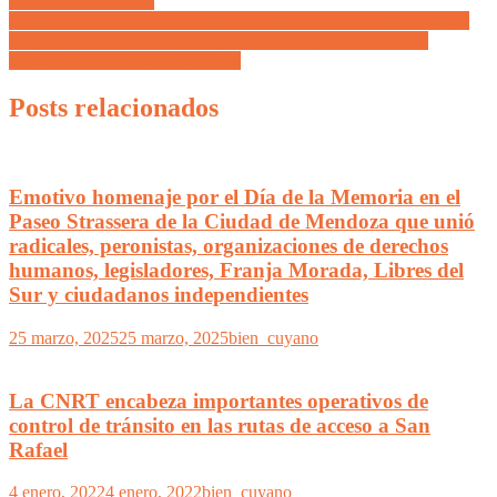
por US$2,7 millones
Este finde, Stevanato dio el puntapié inicial a los torneos de fútbol
maipucino donde 2500 niños, jóvenes y mujeres de distintas
categorías serán los protagonistas
Posts relacionados
Emotivo homenaje por el Día de la Memoria en el
Paseo Strassera de la Ciudad de Mendoza que unió
radicales, peronistas, organizaciones de derechos
humanos, legisladores, Franja Morada, Libres del
Sur y ciudadanos independientes
25 marzo, 2025
25 marzo, 2025
bien_cuyano
La CNRT encabeza importantes operativos de
control de tránsito en las rutas de acceso a San
Rafael
4 enero, 2022
4 enero, 2022
bien_cuyano