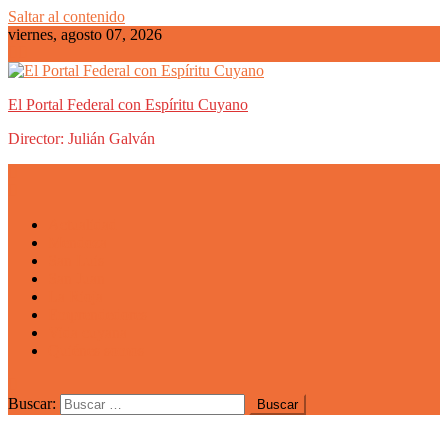
Saltar al contenido
viernes, agosto 07, 2026
El Portal Federal con Espíritu Cuyano
Director: Julián Galván
Actualidad
Mendoza
San Luis
San Juan
La Rioja
Emprendedores
Vida cuyana
Quiénes somos
Buscar: