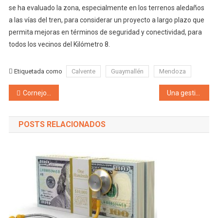
se ha evaluado la zona, especialmente en los terrenos aledaños
a las vías del tren, para considerar un proyecto a largo plazo que
permita mejoras en términos de seguridad y conectividad, para
todos los vecinos del Kilómetro 8.
Etiquetada como
Calvente
Guaymallén
Mendoza
Navegación de entradas
Cornejo no ve una Rosario en Mendoza «Tenemos muchos casos de inseguridad, pero no estamos en niveles de donde el narcotráfico ha tomado las calles y los barrios»
Una gestión del lado de su gente! En medio de la crisis inflacionaria, San Rafael ofrece una canasta de alimentos en la Feria Franca Municipal con ahorros del 30 por ciento
POSTS RELACIONADOS