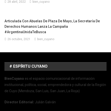
28 abril, 2022
bien_cuyano
Articulada Con Abuelas De Plaza De Mayo, La Secretaría De
Derechos Humanos Lanza La Campaña
#ArgentinaUnidaTeBusca
26 octubre, 2021
bien_cuyano
# ESPÍRITU CUYANO
BienCuyano
es el espacio comunicacional de información
institucional, política, social, emprendedora y cultural de la Región
de Cuyo (Mendoza, San Luis, San Juan, La Rioja)
Director Editorial:
Julián Galván