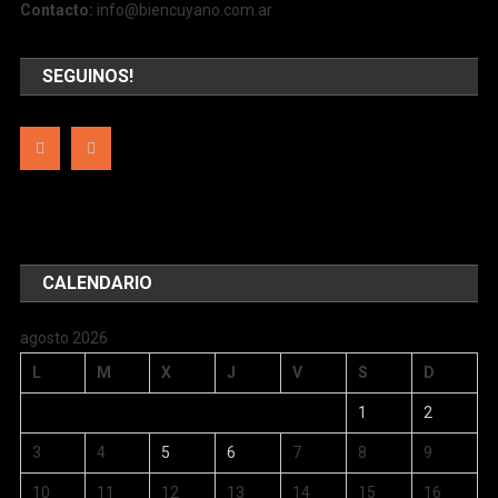
Contacto:
info@biencuyano.com.ar
SEGUINOS!
CALENDARIO
agosto 2026
L
M
X
J
V
S
D
1
2
3
4
5
6
7
8
9
10
11
12
13
14
15
16