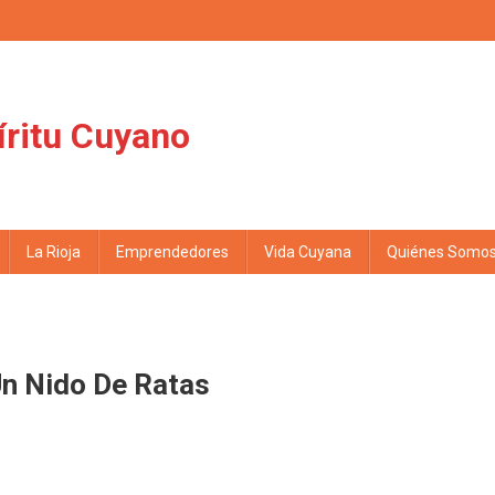
íritu Cuyano
La Rioja
Emprendedores
Vida Cuyana
Quiénes Somo
Un Nido De Ratas