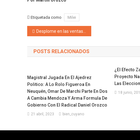
Etiquetada como
Milei
Navegación de entradas
Desplome en las ventas minoristas: febrero marca un retroceso del 25,5% según CAME
POSTS RELACIONADOS
¿El Efecto Z
Proyecto Na
Magistral Jugada En El Ajedrez
Las Eleccio
Politico: A Lo Rolo Figueroa En
Neuquén, Omar De Marchi Parte En Dos
18 junio, 20
A Cambia Mendoza Y Arma Formula De
Gobierno Con El Radical Daniel Orozco
21 abril, 2023
bien_cuyano