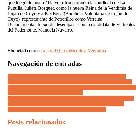
que luego de una reñida votación coronó a la candidata de La
Puntilla, Julieta Bosquet, como la nueva Reina de la Vendimia de
Luján de Cuyo y a Paz Egea (Bombero Voluntaria de Luján de
Cuyo) representante de Potrerillos como Virreina
Departamental, luego de desempatar con la candidata de Vertientes
del Pedemonte, Manuela Navarro.
Etiquetada como
Luján de Cuyo
Mendoza
Vendimia
Navegación de entradas
Hermosa noche se vivió en el teatro Gabriela Mistral donde la
Ciudad de Mendoza celebró una Vendimia excepcional en la que
Agostina Saua Carrión, del Club Mendoza de Regatas, resultó elec
como la nueva reina de la Ciudad 2024
San Rafael no se detiene! Los vecinos de Goudge ya disfrutan del
nuevo asfalto en el casco céntrico del distrito y se ultiman los
detalles para inaugurar la nueva Plaza Scheastakow
Posts relacionados