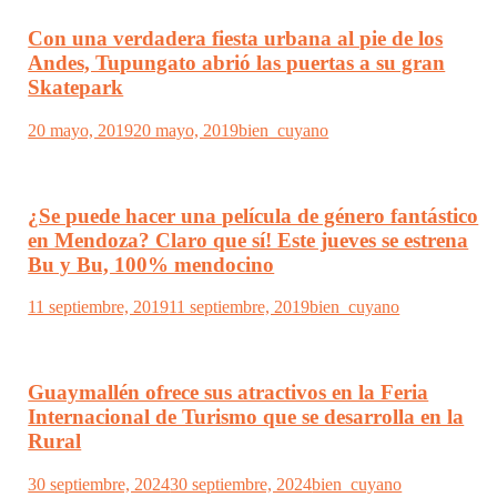
Con una verdadera fiesta urbana al pie de los
Andes, Tupungato abrió las puertas a su gran
Skatepark
20 mayo, 2019
20 mayo, 2019
bien_cuyano
¿Se puede hacer una película de género fantástico
en Mendoza? Claro que sí! Este jueves se estrena
Bu y Bu, 100% mendocino
11 septiembre, 2019
11 septiembre, 2019
bien_cuyano
Guaymallén ofrece sus atractivos en la Feria
Internacional de Turismo que se desarrolla en la
Rural
30 septiembre, 2024
30 septiembre, 2024
bien_cuyano