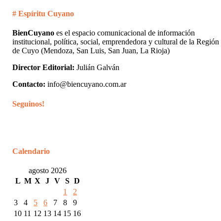
# Espíritu Cuyano
BienCuyano
es el espacio comunicacional de información
institucional, política, social, emprendedora y cultural de la Región
de Cuyo (Mendoza, San Luis, San Juan, La Rioja)
Director Editorial:
Julián Galván
Contacto:
info@biencuyano.com.ar
Seguinos!
Calendario
agosto 2026
L
M
X
J
V
S
D
1
2
3
4
5
6
7
8
9
10
11
12
13
14
15
16