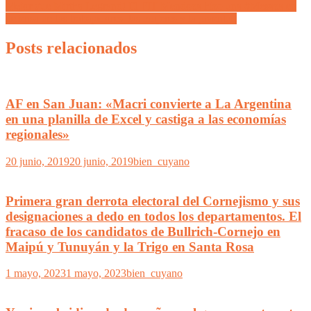
Mejor que Mirtha Legrand! El FIT Mendoza hizo una #Mesaza en
defensa de los trabajadores, las mujeres y la juventud
Posts relacionados
AF en San Juan: «Macri convierte a La Argentina
en una planilla de Excel y castiga a las economías
regionales»
20 junio, 2019
20 junio, 2019
bien_cuyano
Primera gran derrota electoral del Cornejismo y sus
designaciones a dedo en todos los departamentos. El
fracaso de los candidatos de Bullrich-Cornejo en
Maipú y Tunuyán y la Trigo en Santa Rosa
1 mayo, 2023
1 mayo, 2023
bien_cuyano