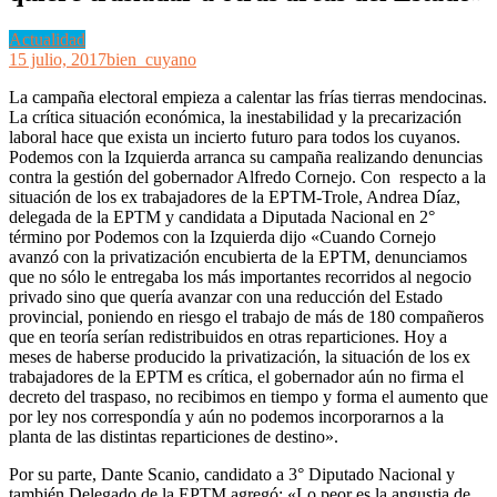
Actualidad
15 julio, 2017
bien_cuyano
La campaña electoral empieza a calentar las frías tierras mendocinas.
La crítica situación económica, la inestabilidad y la precarización
laboral hace que exista un incierto futuro para todos los cuyanos.
Podemos con la Izquierda arranca su campaña realizando denuncias
contra la gestión del gobernador Alfredo Cornejo. Con respecto a la
situación de los ex trabajadores de la EPTM-Trole, Andrea Díaz,
delegada de la EPTM y candidata a Diputada Nacional en 2°
término por Podemos con la Izquierda dijo «Cuando Cornejo
avanzó con la privatización encubierta de la EPTM, denunciamos
que no sólo le entregaba los más importantes recorridos al negocio
privado sino que quería avanzar con una reducción del Estado
provincial, poniendo en riesgo el trabajo de más de 180 compañeros
que en teoría serían redistribuidos en otras reparticiones. Hoy a
meses de haberse producido la privatización, la situación de los ex
trabajadores de la EPTM es crítica, el gobernador aún no firma el
decreto del traspaso, no recibimos en tiempo y forma el aumento que
por ley nos correspondía y aún no podemos incorporarnos a la
planta de las distintas reparticiones de destino».
Por su parte, Dante Scanio, candidato a 3° Diputado Nacional y
también Delegado de la EPTM agregó: «Lo peor es la angustia de