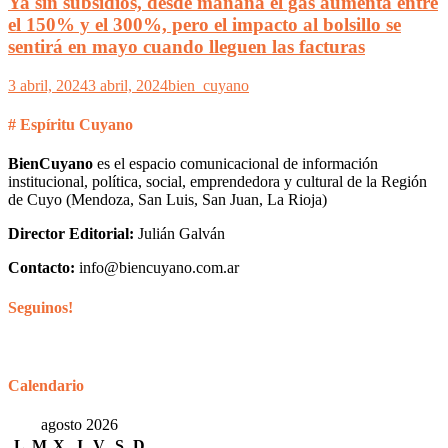
Ya sin subsidios, desde mañana el gas aumenta entre
el 150% y el 300%, pero el impacto al bolsillo se
sentirá en mayo cuando lleguen las facturas
3 abril, 2024
3 abril, 2024
bien_cuyano
# Espíritu Cuyano
BienCuyano
es el espacio comunicacional de información
institucional, política, social, emprendedora y cultural de la Región
de Cuyo (Mendoza, San Luis, San Juan, La Rioja)
Director Editorial:
Julián Galván
Contacto:
info@biencuyano.com.ar
Seguinos!
Calendario
agosto 2026
L
M
X
J
V
S
D