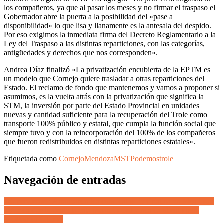
los compañeros, ya que al pasar los meses y no firmar el traspaso el
Gobernador abre la puerta a la posibilidad del «pase a
disponibilidad» lo que lisa y llanamente es la antesala del despido.
Por eso exigimos la inmediata firma del Decreto Reglamentario a la
Ley del Traspaso a las distintas reparticiones, con las categorías,
antigüedades y derechos que nos corresponden».
Andrea Díaz finalizó «La privatización encubierta de la EPTM es
un modelo que Cornejo quiere trasladar a otras reparticiones del
Estado. El reclamo de fondo que mantenemos y vamos a proponer si
asumimos, es la vuelta atrás con la privatización que significa la
STM, la inversión por parte del Estado Provincial en unidades
nuevas y cantidad suficiente para la recuperación del Trole como
transporte 100% público y estatal, que cumpla la función social que
siempre tuvo y con la reincorporación del 100% de los compañeros
que fueron redistribuidos en distintas reparticiones estatales».
Etiquetada como
Cornejo
Mendoza
MST
Podemos
trole
Navegación de entradas
#Superviernes: Arrancaron los candidatos de Cristina en Mendoza:
«Vemos que la gente la está pasando mal y nos da aliento para
cambiar su futuro»