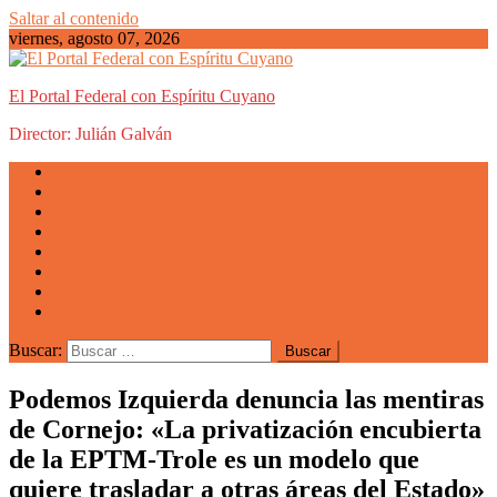
Saltar al contenido
viernes, agosto 07, 2026
El Portal Federal con Espíritu Cuyano
Director: Julián Galván
Actualidad
Mendoza
San Luis
San Juan
La Rioja
Emprendedores
Vida cuyana
Quiénes somos
Buscar:
Podemos Izquierda denuncia las mentiras
de Cornejo: «La privatización encubierta
de la EPTM-Trole es un modelo que
quiere trasladar a otras áreas del Estado»