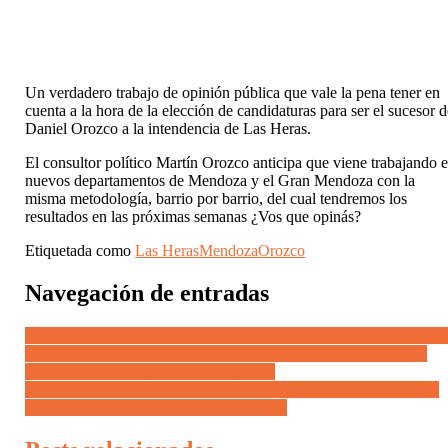
Un verdadero trabajo de opinión pública que vale la pena tener en
cuenta a la hora de la elección de candidaturas para ser el sucesor 
Daniel Orozco a la intendencia de Las Heras.
El consultor político Martín Orozco anticipa que viene trabajando 
nuevos departamentos de Mendoza y el Gran Mendoza con la
misma metodología, barrio por barrio, del cual tendremos los
resultados en las próximas semanas ¿Vos que opinás?
Etiquetada como
Las Heras
Mendoza
Orozco
Navegación de entradas
En un gran gesto de la democracia, los legisladores nacionales de l
distintas fuerzas políticas que representan a Mendoza se unieron
para defender los intereses de su pueblo
Cornejo: “En la Argentina tenemos un corazón productivo que no
está representado por la política nacional”