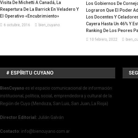
Visita De Michetti A Canadá, La
Los Gobiernos De Cornej
Reapertura De La Barrick En Veladero Y
Lograron Que El Poder Ad
El Operativo «encubrimiento»
Los Docentes Y Celadore
Cayera Hasta Un 46% Y Est
6 octubre, 2016
bien_cuyano
Ranking De Los Peores P
10 febrero, 2022
bien_c
# ESPÍRITU CUYANO
SEG
BienCuyano
es el espacio comunicacional de información
institucional, política, social, emprendedora y cultural de la
Región de Cuyo (Mendoza, San Luis, San Juan, La Rioja)
Director Editorial:
Julián Galván
Contacto:
info@biencuyano.com.ar