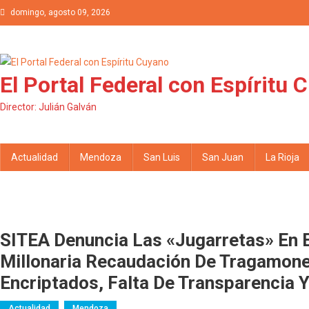
Saltar al contenido
domingo, agosto 09, 2026
El Portal Federal con Espíritu 
Director: Julián Galván
Actualidad
Mendoza
San Luis
San Juan
La Rioja
SITEA Denuncia Las «jugarretas» En 
Millonaria Recaudación De Tragamone
Encriptados, Falta De Transparencia 
Actualidad
Mendoza