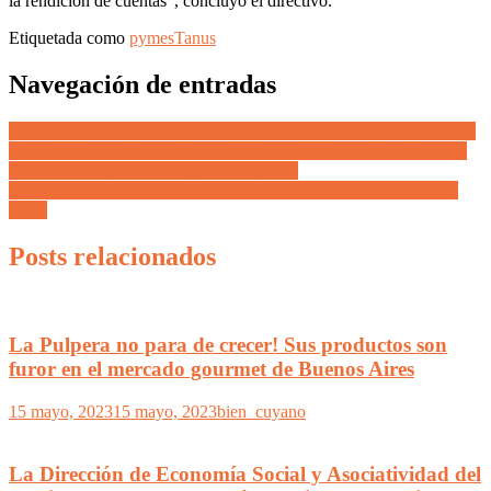
la rendición de cuentas”, concluyó el directivo.
Etiquetada como
pymes
Tanus
Navegación de entradas
Con un sistema de salud saturado y su personal estresado, Mendoza
sigue sin medidas para frenar el ascenso de contagios. El profundo
informe del estado de hospitales y clínicas
Se viene el nuevo Parquet Flotante del Polideportivo de Luján de
Cuyo
Posts relacionados
La Pulpera no para de crecer! Sus productos son
furor en el mercado gourmet de Buenos Aires
15 mayo, 2023
15 mayo, 2023
bien_cuyano
La Dirección de Economía Social y Asociatividad del