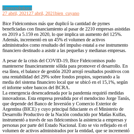
Emprendedores
27 abril, 2021
27 abril, 2021
bien_cuyano
Bice Fideicomisos más que duplicó la cantidad de pymes
beneficiadas con financiamiento al pasar de 2210 empresas asistidas
en 2019 a 5.159 en 2020, lo que implica un aumento del 125%.
Además, incrementó en un 45% el volumen de activos
administrados como resultado del impulso estatal a ese instrumento
financiero destinado a asistir a las pequeñas y medianas empresas.
A pesar de la crisis del COVID-19, Bice Fideicomisos pudo
mantenerse financieramente sólida para promover el desarrollo. En
esa línea, el balance de gestión 2020 arrojó resultados positivos con
una rentabilidad del 29% sobre fondos propios, superando a la
media del sistema financiero local que se ubicó en el 15,1%, según
el informe sobre bancos del BCRA.
La emergencia desencadenada por la pandemia requirió medidas
innovadoras. Esta empresa presidida por el mendocino Jorge Tanús,
que depende del Banco de Inversión y Comercio Exterior de
Argentina (BICE) y cuyo principal fiduciante es el Ministerio de
Desarrollo Productivo de la Nación conducido por Matías Kulfas,
instrumentó a través de sus fideicomisos la asistencia a empresas y
personas por parte del Estado Nacional. Esto se vio reflejado en el
volumen de activos administrados por la entidad, que se incrementó