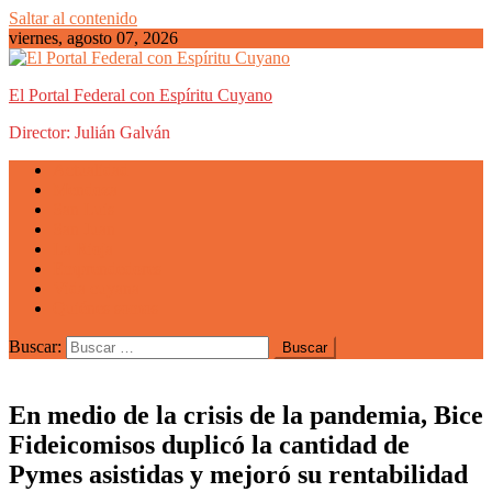
Saltar al contenido
viernes, agosto 07, 2026
El Portal Federal con Espíritu Cuyano
Director: Julián Galván
Actualidad
Mendoza
San Luis
San Juan
La Rioja
Emprendedores
Vida cuyana
Quiénes somos
Buscar:
En medio de la crisis de la pandemia, Bice
Fideicomisos duplicó la cantidad de
Pymes asistidas y mejoró su rentabilidad