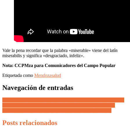
Vale la pena recordar que la palabra «miserable» viene del latín
miserabilis y significa «desgraciado, infeliz».
Nota: CCPMza para Comunicadores del Campo Popular
Etiquetada como
Mendoza
salud
Navegación de entradas
Se filmaron los primeros comerciales nacionales en Luján de Cuyo
Impulsan el otorgamiento de créditos a tasa cero a los jardines
materno-paternales emplazados en la provincia de Mendoza
Posts relacionados