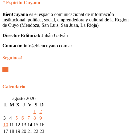
# Espíritu Cuyano
BienCuyano
es el espacio comunicacional de información
institucional, política, social, emprendedora y cultural de la Región
de Cuyo (Mendoza, San Luis, San Juan, La Rioja)
Director Editorial:
Julián Galván
Contacto:
info@biencuyano.com.ar
Seguinos!
Calendario
agosto 2026
L
M
X
J
V
S
D
1
2
3
4
5
6
7
8
9
10
11
12
13
14
15
16
17
18
19
20
21
22
23