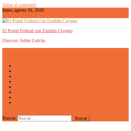
Saltar al contenido
lunes, agosto 10, 2026
El Portal Federal con Espíritu Cuyano
Director: Julián Galván
Actualidad
Mendoza
San Luis
San Juan
La Rioja
Emprendedores
Vida cuyana
Quiénes somos
Buscar: