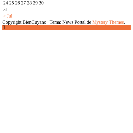
24
25
26
27
28
29
30
31
« Jul
Copyright BienCuyano
|
Tema: News Portal de
Mystery Themes
.