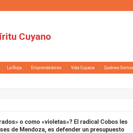
íritu Cuyano
La Rioja
Emprendedores
Vida Cuyana
Quiénes Somo
rados» o como «violetas»? El radical Cobos les
reses de Mendoza, es defender un presupuesto