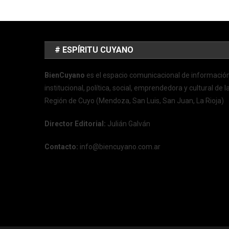
# ESPÍRITU CUYANO
BienCuyano
es el espacio comunicacional de informació
institucional, política, social, emprendedora y cultural de l
Región de Cuyo (Mendoza, San Luis, San Juan, La Rioja)
Director Editorial:
Julián Galván
Contacto:
info@biencuyano.com.ar