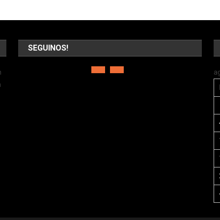
SEGUINOS!
n
a
a