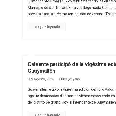
El Intendente Omar Félix continúa visitando las difere
Municipio de San Rafael. Esta vez llegó hasta Cañada 
prevista para la próxima temporada de verano. “Esta
Seguir leyendo
Calvente participó de la vigésima edic
Guaymallén
9 Agosto, 2025
Bien_cuyano
Guaymallén recibió la vigésima edición del Foro Valos –
agosto destacados disertantes vienen exponiendo en el E
del distrito Belgrano. Hoy, el intendente de Guaymallén
Seguir leyendo