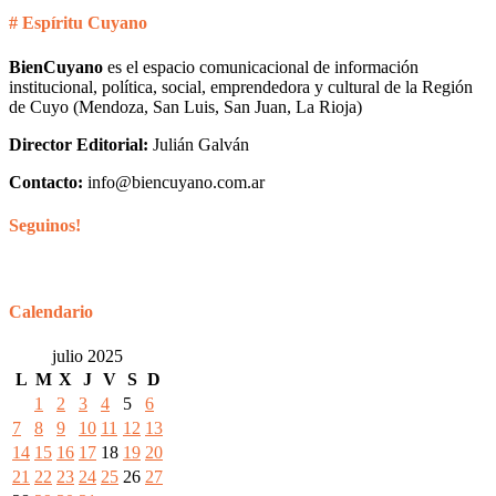
# Espíritu Cuyano
BienCuyano
es el espacio comunicacional de información
institucional, política, social, emprendedora y cultural de la Región
de Cuyo (Mendoza, San Luis, San Juan, La Rioja)
Director Editorial:
Julián Galván
Contacto:
info@biencuyano.com.ar
Seguinos!
Calendario
julio 2025
L
M
X
J
V
S
D
1
2
3
4
5
6
7
8
9
10
11
12
13
14
15
16
17
18
19
20
21
22
23
24
25
26
27