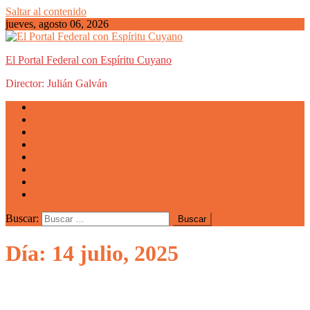
Saltar al contenido
jueves, agosto 06, 2026
El Portal Federal con Espíritu Cuyano
Director: Julián Galván
Actualidad
Mendoza
San Luis
San Juan
La Rioja
Emprendedores
Vida cuyana
Quiénes somos
Buscar:
Día: 14 julio, 2025