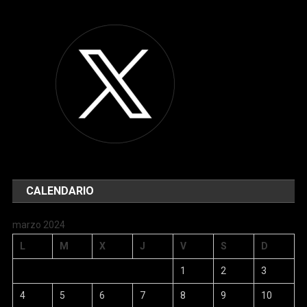
CALENDARIO
marzo 2024
L
M
X
J
V
S
D
1
2
3
4
5
6
7
8
9
10