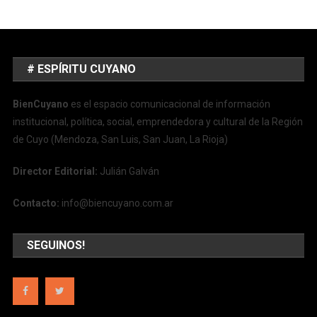
# ESPÍRITU CUYANO
BienCuyano
es el espacio comunicacional de información
institucional, política, social, emprendedora y cultural de la Región
de Cuyo (Mendoza, San Luis, San Juan, La Rioja)
Director Editorial:
Julián Galván
Contacto:
info@biencuyano.com.ar
SEGUINOS!