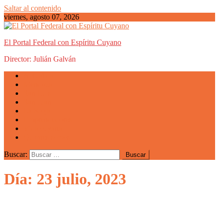
Saltar al contenido
viernes, agosto 07, 2026
El Portal Federal con Espíritu Cuyano
Director: Julián Galván
Actualidad
Mendoza
San Luis
San Juan
La Rioja
Emprendedores
Vida cuyana
Quiénes somos
Buscar:
Día: 23 julio, 2023