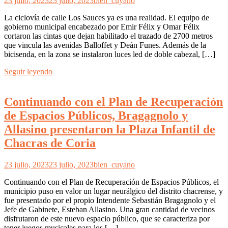
23 julio, 2023
23 julio, 2023
bien_cuyano
La ciclovía de calle Los Sauces ya es una realidad. El equipo de
gobierno municipal encabezado por Emir Félix y Omar Félix
cortaron las cintas que dejan habilitado el trazado de 2700 metros
que vincula las avenidas Balloffet y Deán Funes. Además de la
bicisenda, en la zona se instalaron luces led de doble cabezal, […]
Seguir leyendo
Continuando con el Plan de Recuperación
de Espacios Públicos, Bragagnolo y
Allasino presentaron la Plaza Infantil de
Chacras de Coria
23 julio, 2023
23 julio, 2023
bien_cuyano
Continuando con el Plan de Recuperación de Espacios Públicos, el
municipio puso en valor un lugar neurálgico del distrito chacrense, y
fue presentado por el propio Intendente Sebastián Bragagnolo y el
Jefe de Gabinete, Esteban Allasino. Una gran cantidad de vecinos
disfrutaron de este nuevo espacio público, que se caracteriza por
tener juegos musicales para los […]