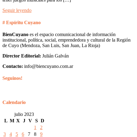
Seguir leyendo
# Espíritu Cuyano
BienCuyano
es el espacio comunicacional de información
institucional, política, social, emprendedora y cultural de la Región
de Cuyo (Mendoza, San Luis, San Juan, La Rioja)
Director Editorial:
Julián Galván
Contacto:
info@biencuyano.com.ar
Seguinos!
Calendario
julio 2023
L
M
X
J
V
S
D
1
2
3
4
5
6
7
8
9