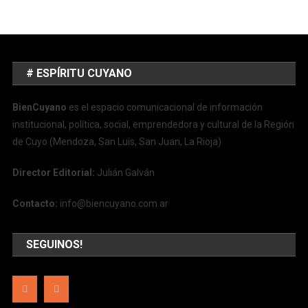
# ESPÍRITU CUYANO
BienCuyano
es el espacio comunicacional de información
institucional, política, social, emprendedora y cultural de la Región
de Cuyo (Mendoza, San Luis, San Juan, La Rioja)
Director Editorial:
Julián Galván
Contacto:
info@biencuyano.com.ar
SEGUINOS!