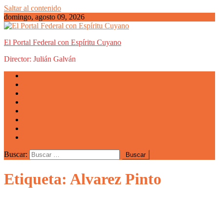
Saltar al contenido
domingo, agosto 09, 2026
El Portal Federal con Espíritu Cuyano
Director: Julián Galván
Actualidad
Mendoza
San Luis
San Juan
La Rioja
Emprendedores
Vida cuyana
Quiénes somos
Buscar:
Etiqueta: Alvarez Pinto