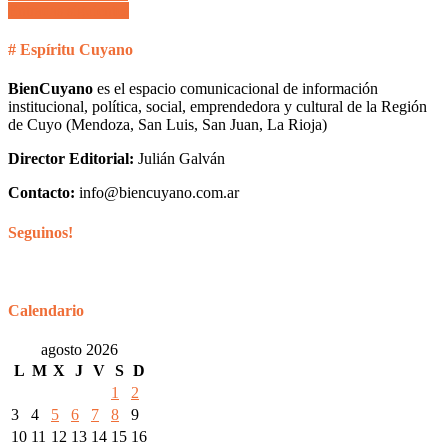
Entradas siguientes
# Espíritu Cuyano
BienCuyano
es el espacio comunicacional de información
institucional, política, social, emprendedora y cultural de la Región
de Cuyo (Mendoza, San Luis, San Juan, La Rioja)
Director Editorial:
Julián Galván
Contacto:
info@biencuyano.com.ar
Seguinos!
Calendario
agosto 2026
L
M
X
J
V
S
D
1
2
3
4
5
6
7
8
9
10
11
12
13
14
15
16