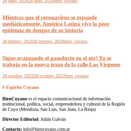
28 julio, 2024
28 julio, 2024
bien_cuyano
Mientras que el coronavirus se expande
mediáticamente, América Latina vive la peor
epidemia de dengue de su historia
26 febrero, 2020
26 febrero, 2020
bien_cuyano
Sigue avanzando el gasoducto en el sur! Ya se
trabaja en la nueva traza de la calle Las Vírgenes
28 octubre, 2022
28 octubre, 2022
bien_cuyano
# Espíritu Cuyano
BienCuyano
es el espacio comunicacional de información
institucional, política, social, emprendedora y cultural de la Región
de Cuyo (Mendoza, San Luis, San Juan, La Rioja)
Director Editorial:
Julián Galván
Contacto:
info@biencuyano.com.ar