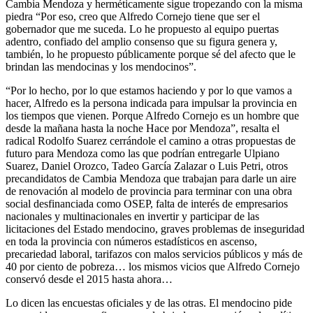
Cambia Mendoza y herméticamente sigue tropezando con la misma
piedra “Por eso, creo que Alfredo Cornejo tiene que ser el
gobernador que me suceda. Lo he propuesto al equipo puertas
adentro, confiado del amplio consenso que su figura genera y,
también, lo he propuesto públicamente porque sé del afecto que le
brindan las mendocinas y los mendocinos”.
“Por lo hecho, por lo que estamos haciendo y por lo que vamos a
hacer, Alfredo es la persona indicada para impulsar la provincia en
los tiempos que vienen. Porque Alfredo Cornejo es un hombre que
desde la mañana hasta la noche Hace por Mendoza”, resalta el
radical Rodolfo Suarez cerrándole el camino a otras propuestas de
futuro para Mendoza como las que podrían entregarle Ulpiano
Suarez, Daniel Orozco, Tadeo García Zalazar o Luis Petri, otros
precandidatos de Cambia Mendoza que trabajan para darle un aire
de renovación al modelo de provincia para terminar con una obra
social desfinanciada como OSEP, falta de interés de empresarios
nacionales y multinacionales en invertir y participar de las
licitaciones del Estado mendocino, graves problemas de inseguridad
en toda la provincia con números estadísticos en ascenso,
precariedad laboral, tarifazos con malos servicios públicos y más de
40 por ciento de pobreza… los mismos vicios que Alfredo Cornejo
conservó desde el 2015 hasta ahora…
Lo dicen las encuestas oficiales y de las otras. El mendocino pide