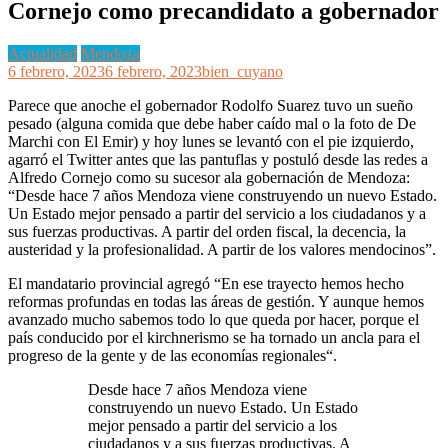
Cornejo como precandidato a gobernador
Actualidad
Mendoza
6 febrero, 2023
6 febrero, 2023
bien_cuyano
Parece que anoche el gobernador Rodolfo Suarez tuvo un sueño
pesado (alguna comida que debe haber caído mal o la foto de De
Marchi con El Emir) y hoy lunes se levantó con el pie izquierdo,
agarró el Twitter antes que las pantuflas y postuló desde las redes a
Alfredo Cornejo como su sucesor ala gobernación de Mendoza:
“Desde hace 7 años Mendoza viene construyendo un nuevo Estado.
Un Estado mejor pensado a partir del servicio a los ciudadanos y a
sus fuerzas productivas. A partir del orden fiscal, la decencia, la
austeridad y la profesionalidad. A partir de los valores mendocinos”.
El mandatario provincial agregó “En ese trayecto hemos hecho
reformas profundas en todas las áreas de gestión. Y aunque hemos
avanzado mucho sabemos todo lo que queda por hacer, porque el
país conducido por el kirchnerismo se ha tornado un ancla para el
progreso de la gente y de las economías regionales“.
Desde hace 7 años Mendoza viene
construyendo un nuevo Estado. Un Estado
mejor pensado a partir del servicio a los
ciudadanos y a sus fuerzas productivas. A