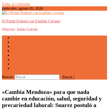
Saltar al contenido
miércoles, agosto 05, 2026
El Portal Federal con Espíritu Cuyano
Director: Julián Galván
Actualidad
Mendoza
San Luis
San Juan
La Rioja
Emprendedores
Vida cuyana
Quiénes somos
Buscar:
«Cambia Mendoza» para que nada
cambie en educación, salud, seguridad y
precariedad laboral: Suarez postuló a