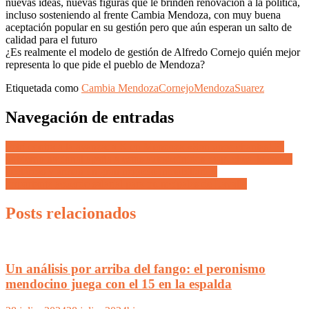
nuevas ideas, nuevas figuras que le brinden renovación a la política,
incluso sosteniendo al frente Cambia Mendoza, con muy buena
aceptación popular en su gestión pero que aún esperan un salto de
calidad para el futuro
¿Es realmente el modelo de gestión de Alfredo Cornejo quién mejor
representa lo que pide el pueblo de Mendoza?
Etiquetada como
Cambia Mendoza
Cornejo
Mendoza
Suarez
Navegación de entradas
Petri contra a la avanzada K en Mendoza «Son unos chantas! El
gobierno nacional apaña a estos autodefinidos mapuches, le ceden
hectáreas y arman un gran negocio inmobiliario»
Importante acuerdo salarial para municipales de Lavalle
Posts relacionados
Un análisis por arriba del fango: el peronismo
mendocino juega con el 15 en la espalda