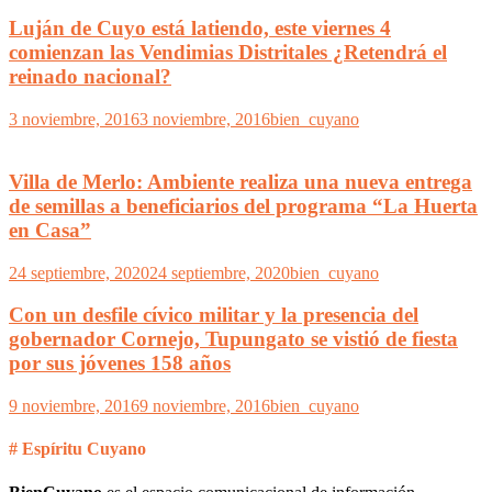
Luján de Cuyo está latiendo, este viernes 4
comienzan las Vendimias Distritales ¿Retendrá el
reinado nacional?
3 noviembre, 2016
3 noviembre, 2016
bien_cuyano
Villa de Merlo: Ambiente realiza una nueva entrega
de semillas a beneficiarios del programa “La Huerta
en Casa”
24 septiembre, 2020
24 septiembre, 2020
bien_cuyano
Con un desfile cívico militar y la presencia del
gobernador Cornejo, Tupungato se vistió de fiesta
por sus jóvenes 158 años
9 noviembre, 2016
9 noviembre, 2016
bien_cuyano
# Espíritu Cuyano