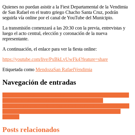
Quienes no puedan asistir a la Fiest Departamental de la Vendimia
de San Rafael en el teatro griego Chacho Santa Cruz, podrán
seguirla vía online por el canal de YouTube del Municipio.
La transmisión comenzará a las 20:30 con la previa, entrevistas y
luego el acto central, elección y coronación de la nueva
representante.
A continuación, el enlace para ver la fiesta online:
https://youtube.com/live/PxBkLvUwFk4?feature=share
Etiquetada como
Mendoza
San Rafael
Vendimia
Navegación de entradas
El futuro de Mendoza es popular y por izquierda: Víctor da Vila se
lanza como pre candidato a Gobernador de Mendoza
La gran fiesta vendimial de San Rafael cautivó a miles de turistas y
vecinos en la que se coronó a Candela Pascual como su nueva
soberana
Posts relacionados