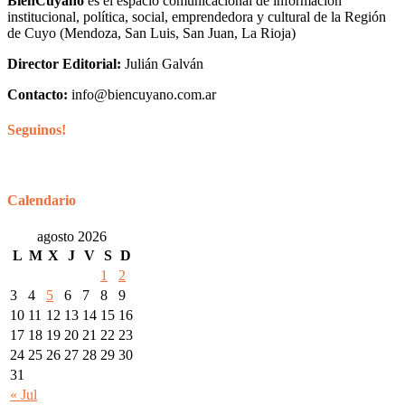
BienCuyano
es el espacio comunicacional de información
institucional, política, social, emprendedora y cultural de la Región
de Cuyo (Mendoza, San Luis, San Juan, La Rioja)
Director Editorial:
Julián Galván
Contacto:
info@biencuyano.com.ar
Seguinos!
Calendario
agosto 2026
L
M
X
J
V
S
D
1
2
3
4
5
6
7
8
9
10
11
12
13
14
15
16
17
18
19
20
21
22
23
24
25
26
27
28
29
30
31
« Jul