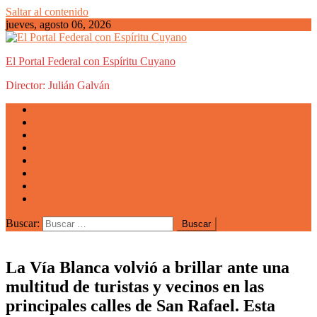
Saltar al contenido
jueves, agosto 06, 2026
El Portal Federal con Espíritu Cuyano
Director: Julián Galván
Actualidad
Mendoza
San Luis
San Juan
La Rioja
Emprendedores
Vida cuyana
Quiénes somos
Buscar:
La Vía Blanca volvió a brillar ante una
multitud de turistas y vecinos en las
principales calles de San Rafael. Esta