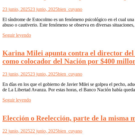
23 junio, 2025
23 junio, 2025
bien_cuyano
El síndrome de Estocolmo es un fenómeno psicológico en el cual una per
abuso o cautiverio. Este fenómeno se observa en diversas situaciones
Seguir leyendo
Karina Milei apunta contra el director del
como colocador del Nación por $400 millon
23 junio, 2025
23 junio, 2025
bien_cuyano
En días en los que el gobierno de Javier Milei se golpea el pecho, adu
de La Libertad Avanza. Por estas horas, el Banco Nación había queda
Seguir leyendo
Elección o Reelección, parte de la misma 
22 junio, 2025
22 junio, 2025
bien_cuyano