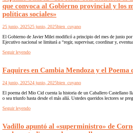
que convoca al Gobierno provincial y los m
políticas sociales»
25 junio, 2025
25 junio, 2025
bien_cuyano
El Gobierno de Javier Milei modificó a principio del mes de junio por d
Ejecutivo nacional se limitará a “regir, supervisar, coordinar y, eventu
Seguir leyendo
Faquires en Cambia Mendoza y el Poem
24 junio, 2025
24 junio, 2025
bien_cuyano
El poema del Mio Cid cuenta la historia de un Caballero Castellano l
o sea triunfo hasta desde el más allá. Ustedes queridos lectores se pr
Seguir leyendo
Vadillo apuntó al «superministro» de Corne