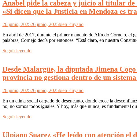
Anabel pide la cabeza y juicio al titular d
«Si dicen que la Justicia en Mendoza es tr
26 junio, 2025
26 junio, 2025
bien_cuyano
En abril de 2017, durante el primer mandato de Alfredo Cornejo, el g
palabras, Cornejo decía por entonces “Está claro, en nuestra Constit
Seguir leyendo
Desde Malargüe, la diputada Jimena Cogo «
provincia no gestiona dentro de un sistema 
26 junio, 2025
26 junio, 2025
bien_cuyano
En un clima social cargado de desencanto, donde crece la desconfianz
no, no somos todos iguales. Y hoy, más que nunca, es fundamental qu
Seguir leyendo
Ulpiano Suarez «He leído con atención el d