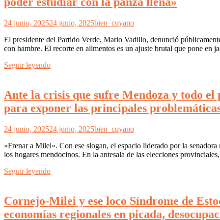
poder estudiar con la panza llena»
24 junio, 2025
24 junio, 2025
bien_cuyano
El presidente del Partido Verde, Mario Vadillo, denunció públicamente
con hambre. El recorte en alimentos es un ajuste brutal que pone en ja
Seguir leyendo
Ante la crisis que sufre Mendoza y todo el
para exponer las principales problemática
24 junio, 2025
24 junio, 2025
bien_cuyano
«Frenar a Milei». Con ese slogan, el espacio liderado por la senadora
los hogares mendocinos. En la antesala de las elecciones provinciales,
Seguir leyendo
Cornejo-Milei y ese loco Síndrome de Estoc
economías regionales en picada, desocupac