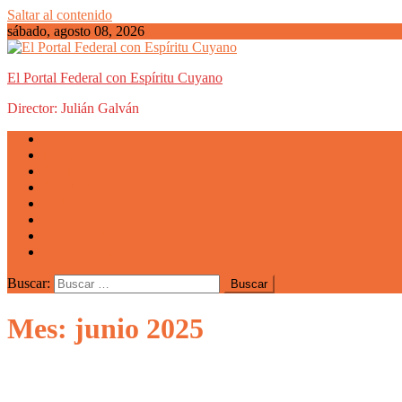
Saltar al contenido
sábado, agosto 08, 2026
El Portal Federal con Espíritu Cuyano
Director: Julián Galván
Actualidad
Mendoza
San Luis
San Juan
La Rioja
Emprendedores
Vida cuyana
Quiénes somos
Buscar:
Mes: junio 2025