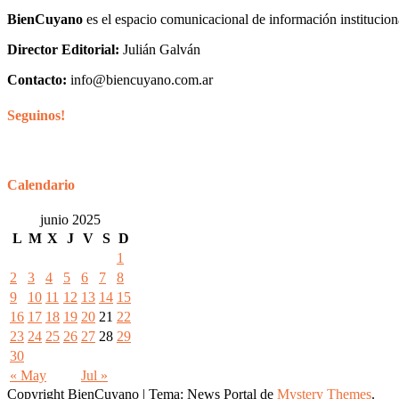
BienCuyano
es el espacio comunicacional de información institucion
Director Editorial:
Julián Galván
Contacto:
info@biencuyano.com.ar
Seguinos!
Calendario
junio 2025
L
M
X
J
V
S
D
1
2
3
4
5
6
7
8
9
10
11
12
13
14
15
16
17
18
19
20
21
22
23
24
25
26
27
28
29
30
« May
Jul »
Copyright BienCuyano
|
Tema: News Portal de
Mystery Themes
.