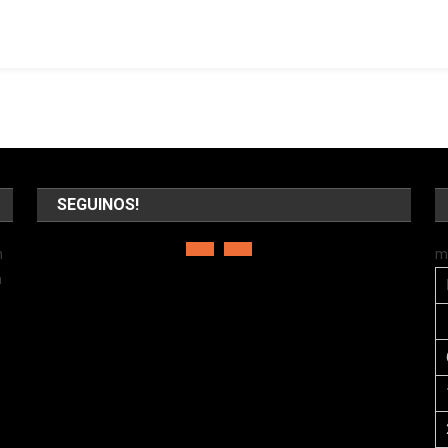
SEGUINOS!
n
m
a