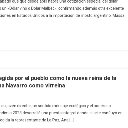
ábado que que desde abril habrá una cotización especial del dólar
hos un «Dólar vino o Dólar Malbec», confirmando además otra excelente
ricciones en Estados Unidos a la importación de mosto argentino. Massa
gida por el pueblo como la nueva reina de la
na Navarro como virreina
 su joven director, un sentido mensaje ecológico y el poderoso
ndimia 2023 desarrolló una puesta integral donde el arte confluyó en
legida la representante de La Paz, Ana […]