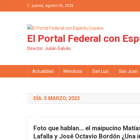
Saltar al contenido
jueves, agosto 06, 2026
El Portal Federal con Esp
Director: Julián Galván
Actualidad
Mendoza
San Luis
San Juan
DÍA: 5 MARZO, 2023
Foto que hablan… el maipucino Matía
Lafalla y José Octavio Bordón ¿Una 