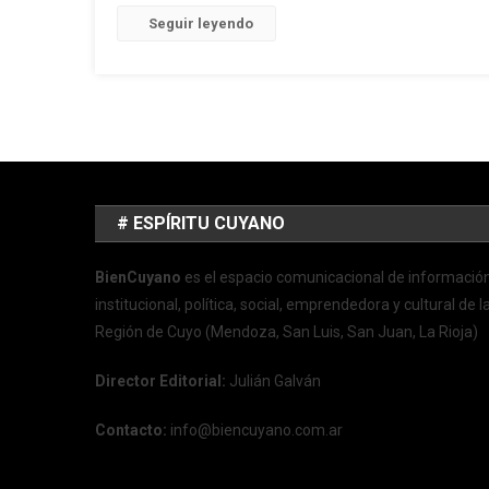
Seguir leyendo
# ESPÍRITU CUYANO
BienCuyano
es el espacio comunicacional de informació
institucional, política, social, emprendedora y cultural de l
Región de Cuyo (Mendoza, San Luis, San Juan, La Rioja)
Director Editorial:
Julián Galván
Contacto:
info@biencuyano.com.ar