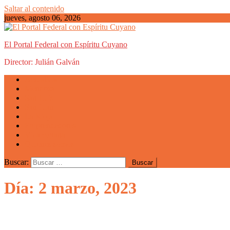
Saltar al contenido
jueves, agosto 06, 2026
El Portal Federal con Espíritu Cuyano
Director: Julián Galván
Actualidad
Mendoza
San Luis
San Juan
La Rioja
Emprendedores
Vida cuyana
Quiénes somos
Buscar:
Día: 2 marzo, 2023