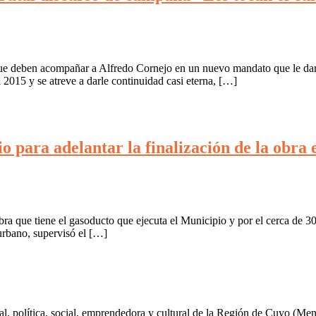
e deben acompañar a Alfredo Cornejo en un nuevo mandato que le dará
015 y se atreve a darle continuidad casi eterna, […]
io para adelantar la finalización de la obra
obra que tiene el gasoducto que ejecuta el Municipio y por el cerca de 3
urbano, supervisó el […]
al, política, social, emprendedora y cultural de la Región de Cuyo (Me