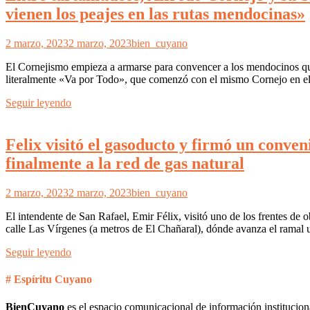
vienen los peajes en las rutas mendocinas»
2 marzo, 2023
2 marzo, 2023
bien_cuyano
El Cornejismo empieza a armarse para convencer a los mendocinos qu
literalmente «Va por Todo», que comenzó con el mismo Cornejo en el 2
Seguir leyendo
Felix visitó el gasoducto y firmó un conven
finalmente a la red de gas natural
2 marzo, 2023
2 marzo, 2023
bien_cuyano
El intendente de San Rafael, Emir Félix, visitó uno de los frentes de 
calle Las Vírgenes (a metros de El Chañaral), dónde avanza el ramal 
Seguir leyendo
# Espíritu Cuyano
BienCuyano
es el espacio comunicacional de información institucion