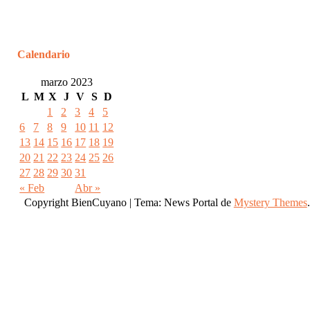
Calendario
marzo 2023
L
M
X
J
V
S
D
1
2
3
4
5
6
7
8
9
10
11
12
13
14
15
16
17
18
19
20
21
22
23
24
25
26
27
28
29
30
31
« Feb
Abr »
Copyright BienCuyano
|
Tema: News Portal de
Mystery Themes
.