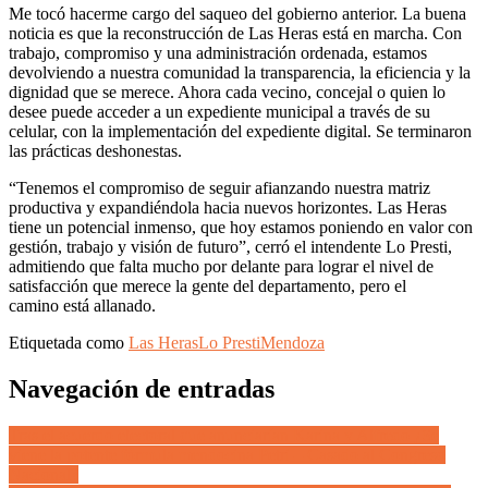
Me tocó hacerme cargo del saqueo del gobierno anterior. La buena
noticia es que la reconstrucción de Las Heras está en marcha. Con
trabajo, compromiso y una administración ordenada, estamos
devolviendo a nuestra comunidad la transparencia, la eficiencia y la
dignidad que se merece. Ahora cada vecino, concejal o quien lo
desee puede acceder a un expediente municipal a través de su
celular, con la implementación del expediente digital. Se terminaron
las prácticas deshonestas.
“Tenemos el compromiso de seguir afianzando nuestra matriz
productiva y expandiéndola hacia nuevos horizontes. Las Heras
tiene un potencial inmenso, que hoy estamos poniendo en valor con
gestión, trabajo y visión de futuro”, cerró el intendente Lo Presti,
admitiendo que falta mucho por delante para lograr el nivel de
satisfacción que merece la gente del departamento, pero el
camino está allanado.
Etiquetada como
Las Heras
Lo Presti
Mendoza
Navegación de entradas
Tras el acuerdo electoral que anunciarían Karina y Alfredo ¿Se
viene la potente fórmula mendocina Petri – Casado al Congreso
Nacional?