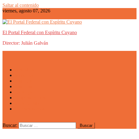
Saltar al contenido
viernes, agosto 07, 2026
El Portal Federal con Espíritu Cuyano
Director: Julián Galván
Actualidad
Mendoza
San Luis
San Juan
La Rioja
Emprendedores
Vida cuyana
Quiénes somos
Buscar: