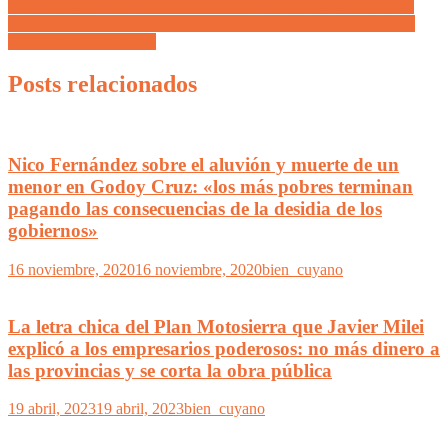
Las bases libertarias que verdaderamente luchan contra La Casta
(sin los Sciolis, sin los Lijos) se congregaron en Rosario y donde
Mendoza dijo presente!
Posts relacionados
Nico Fernández sobre el aluvión y muerte de un
menor en Godoy Cruz: «los más pobres terminan
pagando las consecuencias de la desidia de los
gobiernos»
16 noviembre, 2020
16 noviembre, 2020
bien_cuyano
La letra chica del Plan Motosierra que Javier Milei
explicó a los empresarios poderosos: no más dinero a
las provincias y se corta la obra pública
19 abril, 2023
19 abril, 2023
bien_cuyano