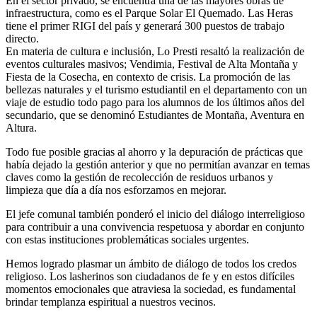
En el sector privado, se encuentra una de las mayores obras de
infraestructura, como es el Parque Solar El Quemado. Las Heras
tiene el primer RIGI del país y generará 300 puestos de trabajo
directo.
En materia de cultura e inclusión, Lo Presti resaltó la realización de
eventos culturales masivos; Vendimia, Festival de Alta Montaña y
Fiesta de la Cosecha, en contexto de crisis. La promoción de las
bellezas naturales y el turismo estudiantil en el departamento con un
viaje de estudio todo pago para los alumnos de los últimos años del
secundario, que se denominó Estudiantes de Montaña, Aventura en
Altura.
Todo fue posible gracias al ahorro y la depuración de prácticas que
había dejado la gestión anterior y que no permitían avanzar en temas
claves como la gestión de recolección de residuos urbanos y
limpieza que día a día nos esforzamos en mejorar.
El jefe comunal también ponderó el inicio del diálogo interreligioso
para contribuir a una convivencia respetuosa y abordar en conjunto
con estas instituciones problemáticas sociales urgentes.
Hemos logrado plasmar un ámbito de diálogo de todos los credos
religioso. Los lasherinos son ciudadanos de fe y en estos difíciles
momentos emocionales que atraviesa la sociedad, es fundamental
brindar templanza espiritual a nuestros vecinos.