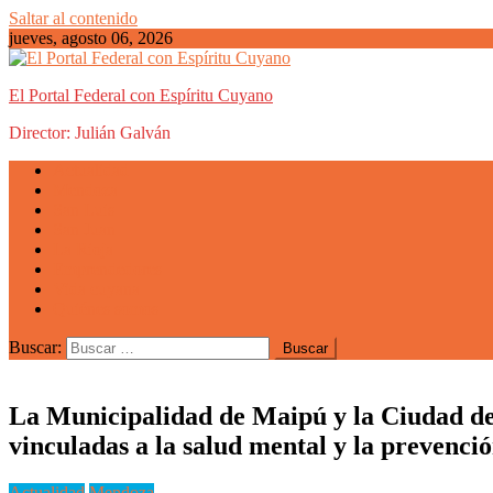
Saltar al contenido
jueves, agosto 06, 2026
El Portal Federal con Espíritu Cuyano
Director: Julián Galván
Actualidad
Mendoza
San Luis
San Juan
La Rioja
Emprendedores
Vida cuyana
Quiénes somos
Buscar:
La Municipalidad de Maipú y la Ciudad de
vinculadas a la salud mental y la prevenci
Actualidad
Mendoza