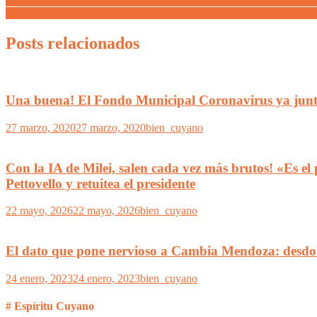
La Concertación por el Cambio empieza a tomar forma: reunión clave
Ulpiano Suarez propone que los preventores de Ciudad utilicen pistolas
Posts relacionados
Una buena! El Fondo Municipal Coronavirus ya junt
27 marzo, 2020
27 marzo, 2020
bien_cuyano
Con la IA de Milei, salen cada vez más brutos! «Es el 
Pettovello y retuitea el presidente
22 mayo, 2026
22 mayo, 2026
bien_cuyano
El dato que pone nervioso a Cambia Mendoza: desdo
24 enero, 2023
24 enero, 2023
bien_cuyano
# Espíritu Cuyano