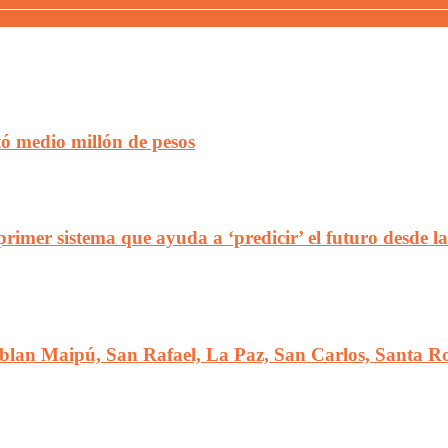
 entre Hebe Casado y Karina Milei, en la previa de su viaje a Mendoza
 Taser para empoderarlos con recursos disuasivos y fortalecer la seguri
ó medio millón de pesos
primer sistema que ayuda a ‘predicir’ el futuro desde la
blan Maipú, San Rafael, La Paz, San Carlos, Santa R