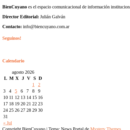
BienCuyano
es el espacio comunicacional de información institucion
Director Editorial:
Julián Galván
Contacto:
info@biencuyano.com.ar
Seguinos!
Calendario
agosto 2026
L
M
X
J
V
S
D
1
2
3
4
5
6
7
8
9
10
11
12
13
14
15
16
17
18
19
20
21
22
23
24
25
26
27
28
29
30
31
« Jul
Copyright BienCuyano
|
Tema: News Portal de
Mystery Themes
.