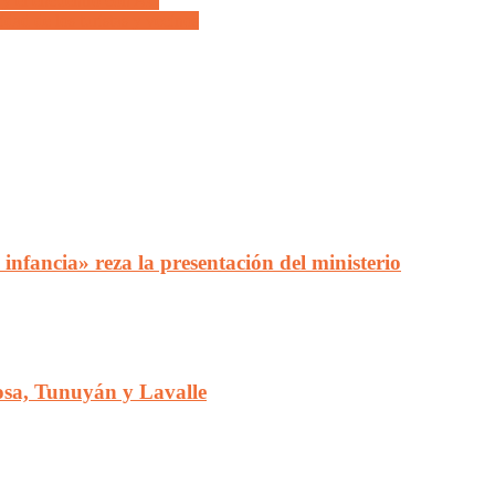
 y el encuentro con AC
dad de los turistas y vecinos
 infancia» reza la presentación del ministerio
osa, Tunuyán y Lavalle