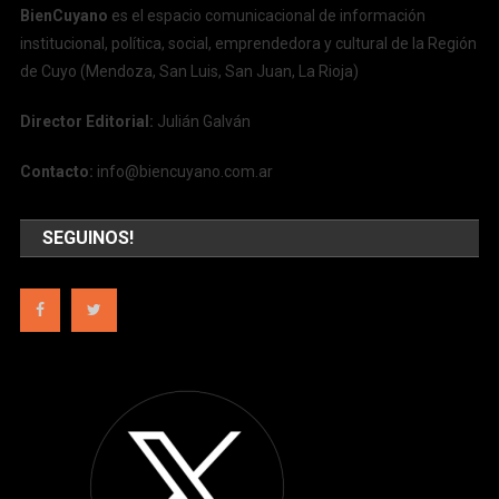
BienCuyano
es el espacio comunicacional de información
institucional, política, social, emprendedora y cultural de la Región
de Cuyo (Mendoza, San Luis, San Juan, La Rioja)
Director Editorial:
Julián Galván
Contacto:
info@biencuyano.com.ar
SEGUINOS!