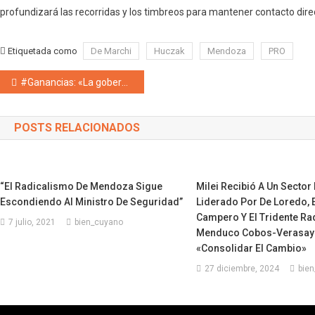
profundizará las recorridas y los timbreos para mantener contacto dire
Etiquetada como
De Marchi
Huczak
Mendoza
PRO
Navegación de entradas
#Ganancias: «La gobernabilidad no es un obsequio gracioso de algún dirigente opositor». Columna de opinión de la senadora Pamela Verasay
POSTS RELACIONADOS
“El Radicalismo De Mendoza Sigue
Milei Recibió A Un Sector
Escondiendo Al Ministro De Seguridad”
Liderado Por De Loredo, 
Campero Y El Tridente Ra
7 julio, 2021
bien_cuyano
Menduco Cobos-Verasay-
«consolidar El Cambio»
27 diciembre, 2024
bie