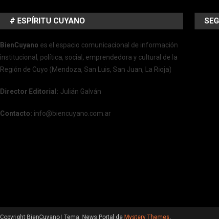
# ESPÍRITU CUYANO
SEG
BienCuyano
es el espacio comunicacional de información
institucional, política, social, emprendedora y cultural de la
Región de Cuyo (Mendoza, San Luis, San Juan, La Rioja)
Director Editorial:
Julián Galván
Contacto:
info@biencuyano.com.ar
Copyright BienCuyano
|
Tema: News Portal de
Mystery Themes
.