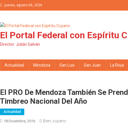
Saltar al contenido
jueves, agosto 06, 2026
El Portal Federal con Espíritu 
Director: Julián Galván
Actualidad
Mendoza
San Luis
San Juan
La Rioja
El PRO De Mendoza También Se Prendi
Timbreo Nacional Del Año
Actualidad
Bien_cuyano
18 Diciembre, 2016